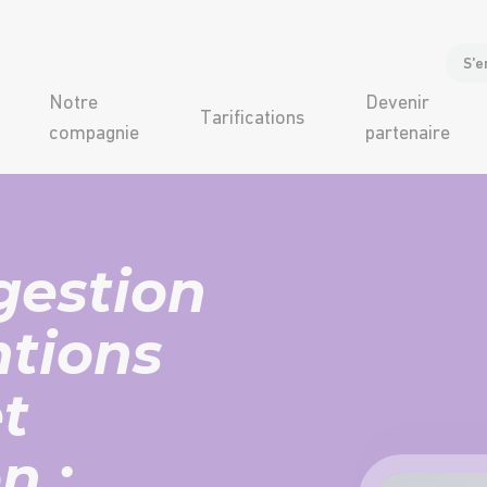
S'e
Notre
Devenir
Tarifications
compagnie
partenaire
gestion
ntions
t
n :