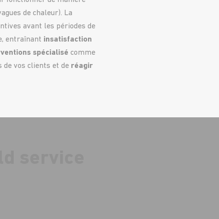
r fonctionner de manière
vagues de chaleur). La
ntives avant les périodes de
e, entraînant
insatisfaction
erventions spécialisé
comme
 de vos clients et de
réagir
eld service