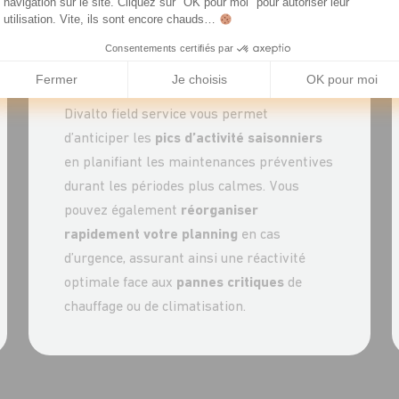
navigation sur le site. Cliquez sur "OK pour moi" pour autoriser leur
précieuse pour le secteur CVAC, où les
utilisation. Vite, ils sont encore chauds…
conditions climatiques extrêmes
peuvent
Consentements certifiés par
déclencher de nombreuses demandes
d’intervention simultanées.
Fermer
Je choisis
OK pour moi
Divalto field service vous permet
d’anticiper les
pics d’activité saisonniers
en planifiant les maintenances préventives
durant les périodes plus calmes. Vous
pouvez également
réorganiser
rapidement votre planning
en cas
d’urgence, assurant ainsi une réactivité
optimale face aux
pannes critiques
de
chauffage ou de climatisation.