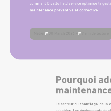
comment Divalto field service optimise la gest
maintenance préventive et corrective
.
Métier
30 March 2026 –
9 mn de lecture
Pourquoi ado
maintenance
Le secteur du
chauffage
, de la
v