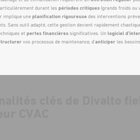
auffage et de climatisation requièrent un
entretien régulier
pou
particulièrement durant les
périodes critiques
(grands froids ou 
r implique une
planification rigoureuse
des interventions préve
nts. Sans outil adapté, cette gestion devient rapidement chaotiqu
echniques et
pertes financières
significatives. Un
logiciel d’int
structurer
vos processus de maintenance, d’
anticiper
les besoins
nalités clés de Divalto fi
teur CVAC