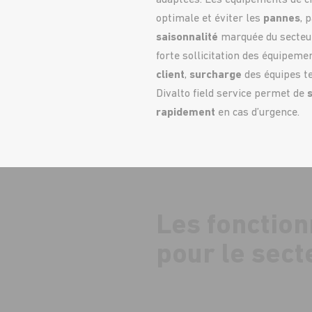
adaptées. Les équipements de ch
optimale et éviter les
pannes
, 
saisonnalité
marquée du secteu
forte sollicitation des équipeme
client
,
surcharge
des équipes t
Divalto field service permet de
rapidement
en cas d’urgence.
Les fonction
pour le sec