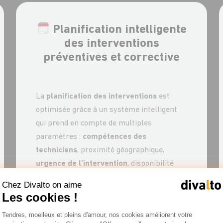
Planification intelligente
des interventions
préventives et corrective
La
planification des interventions
est
optimisée grâce à un système intelligent
qui prend en compte de multiples
paramètres :
compétences des
techniciens
, proximité géographique,
urgence de l’intervention
, disponibilité
des pièces de rechange et contraintes
Chez Divalto on aime
météorologiques.
Les cookies !
Plateforme de Gestion du Consentemen
Cette fonctionnalité est particulièrement
Tendres, moelleux et pleins d'amour, nos cookies améliorent votre
Axeptio consent