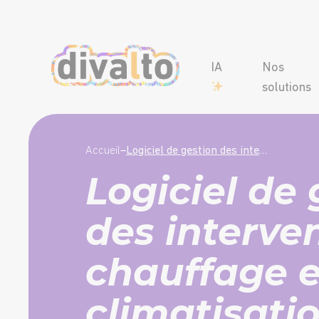
IA
Nos
solutions
Accueil
–
Logiciel de gestion des interventions chauffage et climatisation : optimisez votre maintenance préventive et corrective
Logiciel de 
des interve
chauffage e
climatisatio