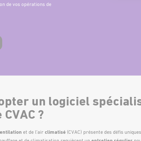
ion de vos opérations de
pter un logiciel spéciali
 CVAC ?
entilation
et de l’air
climatisé
(CVAC) présente des défis uniques