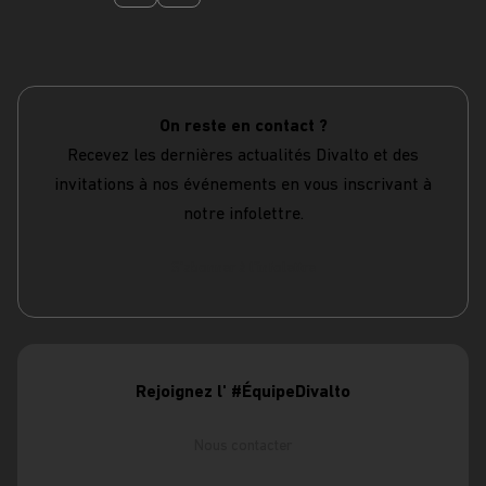
On reste en contact ?
Recevez les dernières actualités Divalto et des
invitations à nos événements en vous inscrivant à
notre infolettre.
S'abonner à l'infolettre
Rejoignez l' #ÉquipeDivalto
Nous contacter