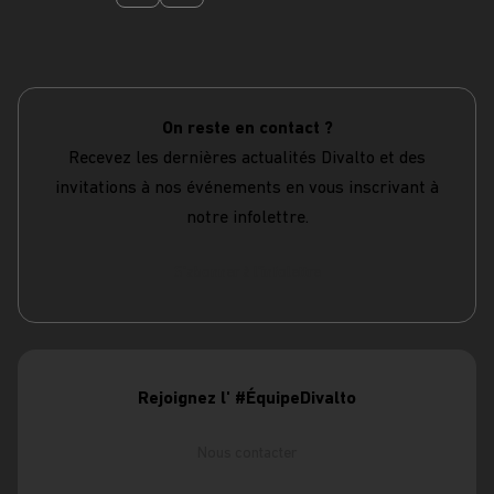
On reste en contact ?
Recevez les dernières actualités Divalto et des
invitations à nos événements en vous inscrivant à
notre infolettre.
S'abonner à l'infolettre
Rejoignez l' #ÉquipeDivalto
Nous contacter