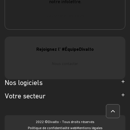
notre infolettre.
S'abonner à l'infolettre
Rejoignez l' #ÉquipeDivalto
Nous contacter
Nos logiciels
ERP
Votre secteur
CRM
Industrie
Gestion d'Intervention
Achat-Revente
2022 ©Divalto - Tous droits réservés
Service terrain
Politique de confidentialité web
Mentions légales